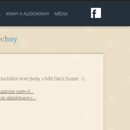
L
KNIHY A AUDIOKNIHY
MÉDIA
šechny
na bílém koni (tedy, v bílé Dacii Duster :-)
ticke-svety-ji...
se-detektivem-j...