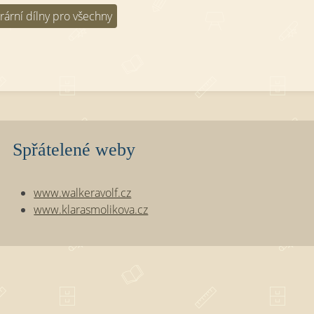
erární dílny pro všechny
Spřátelené weby
www.walkeravolf.cz
www.klarasmolikova.cz