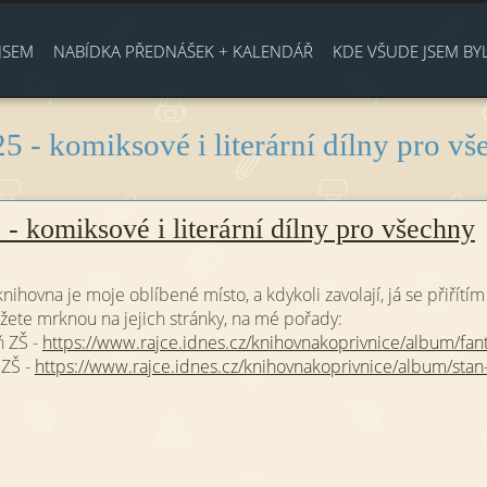
Jump to navigation
JSEM
NABÍDKA PŘEDNÁŠEK + KALENDÁŘ
KDE VŠUDE JSEM BY
5 - komiksové i literární dílny pro v
- komiksové i literární dílny pro všechny
nihovna je moje oblíbené místo, a kdykoli zavolají, já se přiřítím 
žete mrknou na jejich stránky, na mé pořady:
ň ZŠ -
https://www.rajce.idnes.cz/knihovnakoprivnice/album/fantas
 ZŠ -
https://www.rajce.idnes.cz/knihovnakoprivnice/album/stan-