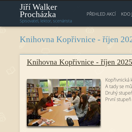
Jiří Walker
Procházka
PŘEHLED AKCÍ
KDO 
Spisovatel, lektor, scenárista
Knihovna Kopřivnice - říjen 202
Knihovna Kopřivnice - říjen 2025 
Kopřivnická k
A tady se mů
Druhý stupe
První stupeň