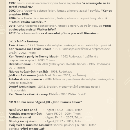
1997
Ikaros, čtenářská cena časopisu Ikarie za povídku
"a odsuzujete se ke
ztrátě rozměru."
2002
Cena Akademie science-fiction, fantasy a hororu za sci-fi povídku
"Konec
projektu Příliv."
2004
Cena Akademie science-fiction, fantasy a hororu za povídkový sborník
"Totální ztráta rozměru."
2015
Cena Akademie science-fiction, fantasy a hororu za Počin roku za
vznik
audiovydavatelství Walker&Volf
.
2017
Cena Aeronautilus
za dosavadní přínos pro sci-fi literaturu.
◘ ◘ ◘
Sci-fi a fantasy
Tvůrci času
- 1991, Wales - sbírka kyberpunkových a surrealistických povídek
Ken Wood a meč krále D'Sala
-1991, Rodokaps (rozšířené a přepracované
vydání 2002, Triton)
Ken Wood a perly královny Maub
- 1992 Rodokaps (rozšířené a
přepracované vydání 2003, Triton)
Hvězdní honáci
- 1996, Altar (další vydání Hvězdní honáci - 1997, Rodokaps,
2017 Triton)
Návrat hvězdných honáků
- 1998, Rodokaps
Jablka z Beltamoru
(série Mark Stone) - 2002, Ivo Železný
Totální ztráta rozměru
- 2004, Milenium, povídková sbírka kyberpunkových a
hard sci-fi povídek
Druhý krok nikam
- 2013, Brokilon, monumentální omnibus novel i
mkropovídek
Ken Wood a válečné zvony Rhótů
- 2016 Walker & Volf
◘ ◘ ◘
Knižní série "Agent JFK - John Francis Kovář"
Není krve bez ohně
: - Agent JFK 02 - 2003, Triton
Armády nesmrtelných
: - Agent JFK 04- 2004, Triton
Podhoubí smrti
: - Agent JFK 11 - 2007, Triton
Dlouhý černý úsvit
: - Agent JFK 27 - 2012, Triton
Svůj svět si musíme zasloužit:
sborník povídek JFK, 2009, Triton -
povídka
"Příliš mnoho lilií"