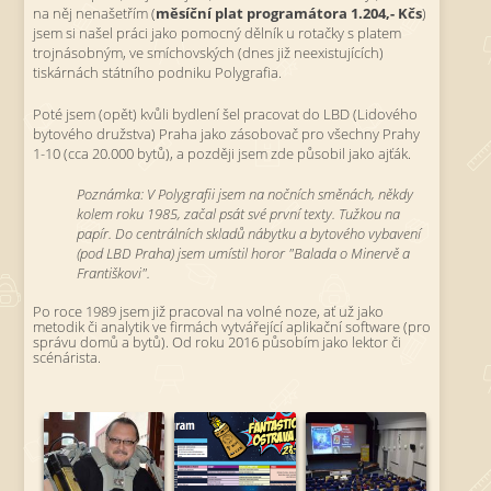
na něj nenašetřím (
měsíční plat programátora 1.204,- Kčs
)
jsem si našel práci jako pomocný dělník u rotačky s platem
trojnásobným, ve smíchovských (dnes již neexistujících)
tiskárnách státního podniku Polygrafia.
Poté jsem (opět) kvůli bydlení šel pracovat do LBD (Lidového
bytového družstva) Praha jako zásobovač pro všechny Prahy
1-10 (cca 20.000 bytů), a později jsem zde působil jako ajťák.
Poznámka: V Polygrafii jsem na nočních směnách, někdy
kolem roku 1985, začal psát své první texty. Tužkou na
papír. Do centrálních skladů nábytku a bytového vybavení
(pod LBD Praha) jsem umístil horor "Balada o Minervě a
Františkovi".
Po roce 1989 jsem již pracoval na volné noze, ať už jako
metodik či analytik ve firmách vytvářející aplikační software (pro
správu domů a bytů). Od roku 2016 působím jako lektor či
scénárista.