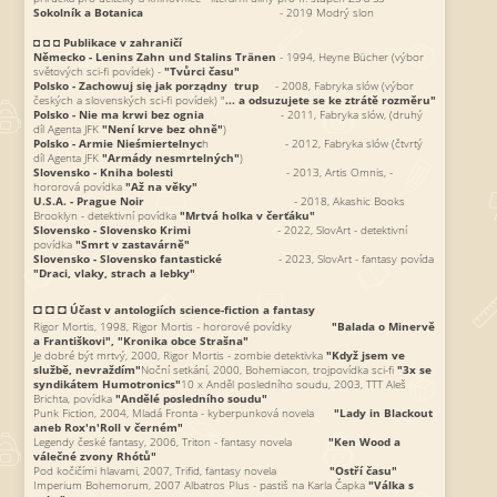
Sokolník a Botanica
- 2019 Modrý slon
◘ ◘ ◘
Publikace v zahraničí
Německo - Lenins Zahn und Stalins Tränen
- 1994, Heyne Bücher (výbor
světových sci-fi povídek) -
"Tvůrci času"
Polsko - Zachowuj się jak porządny trup
- 2008, Fabryka slów (výbor
českých a slovenských sci-fi povídek) "
... a odsuzujete se ke ztrátě rozměru"
Polsko - Nie ma krwi bez ognia
- 2011, Fabryka slów, (druhý
díl Agenta JFK
"Není krve bez ohně"
)
Polsko - Armie Nieśmiertelnyc
h - 2012, Fabryka slów (čtvrtý
díl Agenta JFK
"Armády nesmrtelných"
)
Slovensko - Kniha bolesti
- 2013, Artis Omnis, -
hororová povídka
"Až na věky"
U.S.A. - Prague Noir
- 2018, Akashic Books
Brooklyn - detektivní povídka
"Mrtvá holka v čerťáku"
Slovensko - Slovensko Krimi
- 2022, SlovArt - detektivní
povídka
"Smrt v zastavárně"
Slovensko - Slovensko fantastické
- 2023, SlovArt - fantasy povída
"Draci, vlaky, strach a lebky"
◘ ◘ ◘
Účast v antologiích science-fiction a fantasy
Rigor Mortis, 1998, Rigor Mortis - hororové povídky
"Balada o Minervě
a Františkovi", "Kronika obce Strašna"
Je dobré být mrtvý, 2000, Rigor Mortis - zombie detektivka
"Když jsem ve
službě, nevraždím"
Noční setkání, 2000, Bohemiacon, trojpovídka sci-fi
"3x se
syndikátem Humotronics"
10 x Anděl posledního soudu, 2003, TTT Aleš
Brichta, povídka
"Andělé posledního soudu"
Punk Fiction, 2004, Mladá Fronta - kyberpunková novela
"Lady in Blackout
aneb Rox'n'Roll v černém"
Legendy české fantasy, 2006, Triton - fantasy novela
"Ken Wood a
válečné zvony Rhótů"
Pod kočičími hlavami, 2007, Trifid, fantasy novela
"Ostří času"
Imperium Bohemorum, 2007 Albatros Plus - pastiš na Karla Čapka
"Válka s