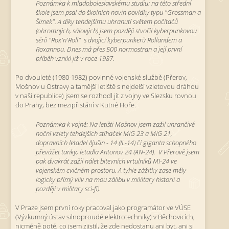
Poznámka k mladoboleslavskému studiu: na této střední
škole jsem psal do školních novin povídky typu "Grossman a
Šimek". A díky tehdejšímu uhranutí světem počítačů
(ohromných, sálových) jsem později stvořil kyberpunkovou
sérii "Rox'n'Roll" s dvojicí kyberpunkerů Rollandem a
Roxannou. Dnes má přes 500 normostran a její první
příběh vznikl již v roce 1987.
Po dvouleté (1980-1982) povinné vojenské službě (Přerov,
Mošnov u Ostravy a tamější letiště s nejdelší vzletovou dráhou
v naší republice) jsem se rozhodl jít z vojny ve Slezsku rovnou
do Prahy, bez mezipřistání v Kutné Hoře.
Poznámka k vojně: Na letišti Mošnov jsem zažil uhrančivé
noční vzlety tehdejších stíhaček MIG 23 a MIG 21,
dopravních letadel Iljušin - 14 (IL-14) či giganta schopného
převážet tanky, letadla Antonov 24 (AN-24). V Přerově jsem
pak dvakrát zažil nálet bitevních vrtulníků MI-24 ve
vojenském cvičném prostoru. A tyhle zážitky zase měly
logicky přímý vliv na mou zálibu v mililtary historii a
později v military sci-fi).
V Praze jsem první roky pracoval jako programátor ve VÚSE
(Výzkumný ústav silnoproudé elektrotechniky) v Běchovicích,
nicméně poté, co jsem zjistil, že zde nedostanu ani byt, ani si