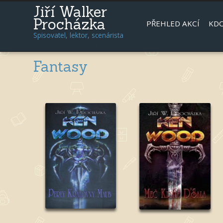
Jiří Walker
Procházka
PŘEHLED AKCÍ
KDO
Spisovatel, lektor, scenárista
Fantasy