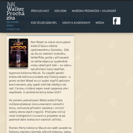
Jump to navigation
Jiří
Walker
PŘEHLED AKCÍ
KDO JSEM
NABÍDKA PŘEDNÁŠEK + KALENDÁŘ
Prochá
zka
Ken Wood a Meč krále D'Sala - knižní
Spisovatel,
KDE VŠUDE JSEM BYL
KNIHY A AUDIOKNIHY
MÉDIA
vydání
lektor,
scenárista
Ken Wood se stává nástupcem
krále D’Sala a vládne
sjednocenému Gamebu. Zdá
se, že nic nebrání rozkvětu
Velké Říše, jenže v přístavech
se náhle objevují vypleněné
vraky válečných lodí – na scénu
tak přichází nový nepřítel,
tajemná královna Maub. Ta vzápětí poráží
královské loďstvo a ovládá celý Fialový oceán – a
proto se Ken Wood musí vydat napříč jediným
kontinentem, aby vpadl mořské vládkyni do
zad. Cestou získává nejen nové spojence, ale i
nepřátele. A závěrečná bitva bitev blíží!
Ve volném pokračování Meče krále D’Sala
můžete očekávat monumentální námořní
bitvy, úchvatné přírodní scenérie i smrtící
nálety obrovských trigonů. Prožijete ničivý
útok inteligentní tsunami a projdete se po
podmořském království vodních skřítků…
Román Perly královny Maub vás opět zavede na
fialovou planetu Gameb, přesně takovou, jakou