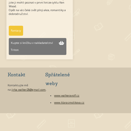
jste ji mohli poznat v první knize cyklu Ken
Wood.
Opět na vás čeká svět plný akce, romantiky a
dobrodružství.
Fantasy
Kupte si knížku v nakladatelství
Triton
Kontakt
Spřátelené
weby
Kontaktujte mě
na
jirka.walker28@gmail.com
.
www.walkeravolf.cz
www.klarasmolikova.cz