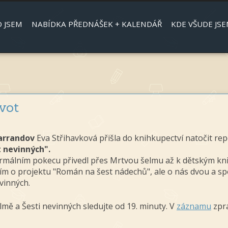
Jump to navigation
 JSEM
NABÍDKA PŘEDNÁŠEK + KALENDÁŘ
KDE VŠUDE JSE
ivot
arrandov
Eva Střihavková přišla do knihkupectví natočit re
t nevinných".
eformálním pokecu přivedl přes Mrtvou šelmu až k dětským k
m o projektu "Román na šest nádechů", ale o nás dvou a spo
evinných.
mě a Šesti nevinných sledujte od 19. minuty. V
záznamu
zprá