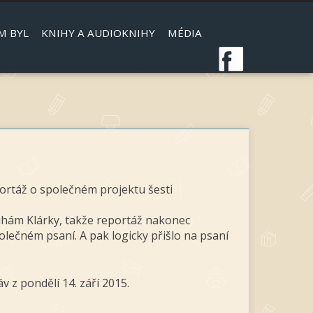
M BYL
KNIHY A AUDIOKNIHY
MÉDIA
portáž o společném projektu šesti
nihám Klárky, takže reportáž nakonec
lečném psaní. A pak logicky přišlo na psaní
v z pondělí 14. září 2015.