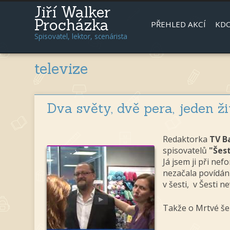
Jiří Walker
Procházka
PŘEHLED AKCÍ
KDO
Spisovatel, lektor, scenárista
televize
Dva světy, dvě pera, jeden ž
Redaktorka
TV B
spisovatelů
"Šes
Já jsem ji při n
nezačala povídání
v šesti, v Šesti n
Takže o Mrtvé šel