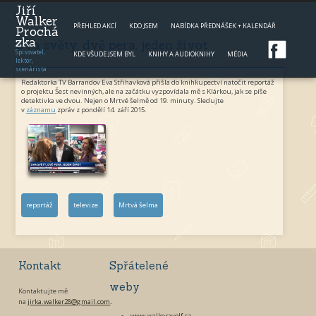
Jump to navigation
Jiří
Walker
PŘEHLED AKCÍ
KDO JSEM
NABÍDKA PŘEDNÁŠEK + KALENDÁŘ
Prochá
zka
Dva světy, dvě pera, jeden život
Spisovatel,
KDE VŠUDE JSEM BYL
KNIHY A AUDIOKNIHY
MÉDIA
lektor,
scenárista
Redaktorka TV Barrandov Eva Střihavková přišla do knihkupectví natočit reportáž
o projektu Šest nevinných, ale na začátku vyzpovídala mě s Klárkou, jak se píše
detektivka ve dvou. Nejen o Mrtvé šelmě od 19. minuty. Sledujte
v
záznamu
zpráv z pondělí 14. září 2015.
reportáž
televize
Mrtvá šelma
Kontakt
Spřátelené
weby
Kontaktujte mě
na
jirka.walker28@gmail.com
.
www.walkeravolf.cz