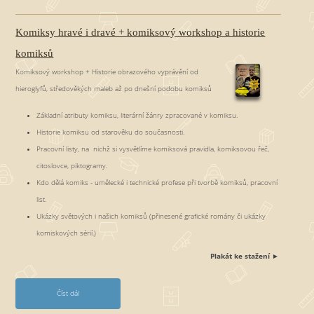
ů
l
Komiksy hravé i dravé + komiksový workshop a historie
e
komiksů
t
Komiksový workshop + Historie obrazového vyprávění od
f
hieroglyfů, středověkých maleb až po dnešní podobu komiksů
a
n
Základní atributy komiksu, literární žánry zpracované v komiksu.
t
Historie komiksu od starověku do současnosti.
a
Pracovní listy, na nichž si vysvětlíme komiksová pravidla, komiksovou řeč,
s
citoslovce, piktogramy.
t
Kdo dělá komiks - umělecké i technické profese při tvorbě komiksů, pracovní
i
list.
c
Ukázky světových i našich komiksů (přinesené grafické romány či ukázky
k
komiskových sérií.)
ý
Plakát ke stažení ►
m
i
s
Číst dál
K
v
o