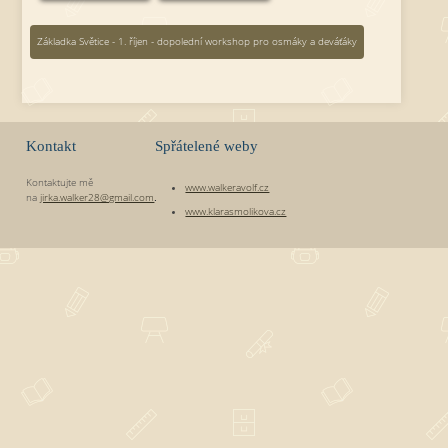
Základka Světice - 1. říjen - dopolední workshop pro osmáky a deváťáky
Kontakt
Spřátelené weby
Kontaktujte mě
www.walkeravolf.cz
na
jirka.walker28@gmail.com
.
www.klarasmolikova.cz