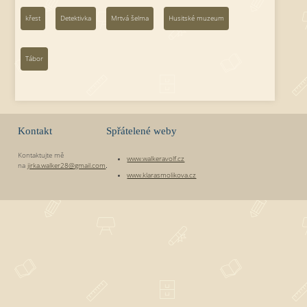
křest
Detektivka
Mrtvá šelma
Husitské muzeum
Tábor
Kontakt
Spřátelené weby
Kontaktujte mě
www.walkeravolf.cz
na
jirka.walker28@gmail.com
.
www.klarasmolikova.cz