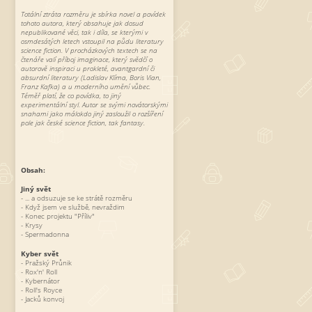
Totální ztráta rozměru je sbírka novel a povídek
tohoto autora, který obsahuje jak dosud
nepublikované věci, tak i díla, se kterými v
osmdesátých letech vstoupil na půdu literatury
science fiction. V procházkových textech se na
čtenáře valí příboj imaginace, který svědčí o
autorově inspiraci u prokleté, avantgardní či
absurdní literatury (Ladislav Klíma, Boris Vian,
Franz Kafka) a u moderního umění vůbec.
Téměř platí, že co povídka, to jiný
experimentální styl. Autor se svými novátorskými
snahami jako málokdo jiný zasloužil o rozšíření
pole jak české science fiction, tak fantasy.
Obsah:
Jiný svět
- ... a odsuzuje se ke strátě rozměru
- Když jsem ve službě, nevraždim
- Konec projektu "Příliv"
- Krysy
- Spermadonna
Kyber svět
- Pražský Průnik
- Rox'n' Roll
- Kybernátor
- Roll's Royce
- Jacků konvoj