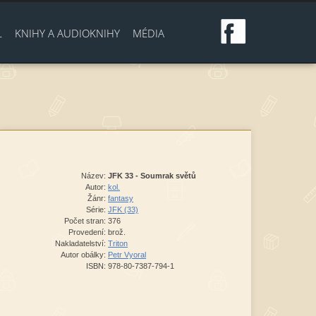
L
KNIHY A AUDIOKNIHY
MÉDIA
Název:
JFK 33 - Soumrak světů
Autor:
kol.
Žánr:
fantasy
Série:
JFK (33)
Počet stran:
376
Provedení:
brož.
Nakladatelství:
Triton
Autor obálky:
Petr Vyoral
ISBN:
978-80-7387-794-1