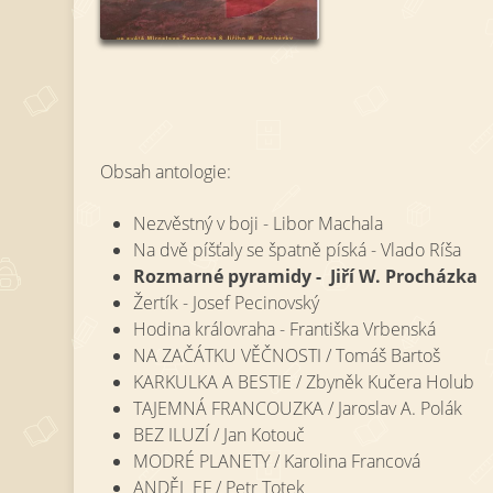
Obsah antologie:
Nezvěstný v boji - Libor Machala
Na dvě píšťaly se špatně píská - Vlado Ríša
Rozmarné pyramidy - Jiří W. Procházka
Žertík - Josef Pecinovský
Hodina královraha - Františka Vrbenská
NA ZAČÁTKU VĚČNOSTI / Tomáš Bartoš
KARKULKA A BESTIE / Zbyněk Kučera Holub
TAJEMNÁ FRANCOUZKA / Jaroslav A. Polák
BEZ ILUZÍ / Jan Kotouč
MODRÉ PLANETY / Karolina Francová
ANDĚL EF / Petr Totek