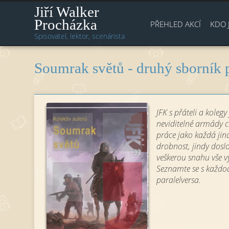
Jiří Walker
Procházka
PŘEHLED AKCÍ
KDO 
Spisovatel, lektor, scenárista
Soumrak světů - druhý sborník 
JFK s přáteli a koleg
neviditelné armády c
práce jako každá jiná
drobnost, jindy dosl
veškerou snahu vše v
Seznamte se s každo
paralelversa.