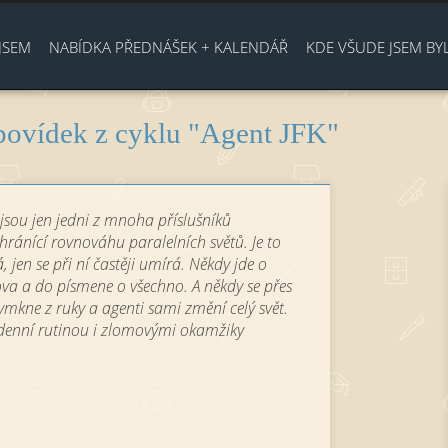
Jump to navigation
JSEM
NABÍDKA PŘEDNÁŠEK + KALENDÁŘ
KDE VŠUDE JSEM BY
povídek z cyklu "Agent JFK"
y jsou jen jedni z mnoha příslušníků
hránící rovnováhu paralelních světů. Je to
, jen se při ní častěji umírá. Někdy jde o
ova a do písmene o všechno. A někdy se přes
ymkne z ruky a agenti sami změní celý svět.
denní rutinou i zlomovými okamžiky