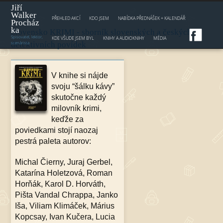
Jump to navigation
Jiří
Walker
PŘEHLED AKCÍ
KDO JSEM
NABÍDKA PŘEDNÁŠEK + KALENDÁŘ
Procház
ka
Slovensko KRIMI - sborník slovenských a českých
Spisovatel, lektor,
KDE VŠUDE JSEM BYL
KNIHY A AUDIOKNIHY
MÉDIA
scenárista
detektivních povídek
V knihe si nájde
svoju “šálku kávy”
skutočne každý
milovník krimi,
keďže za
poviedkami stojí naozaj
pestrá paleta autorov:
Michal Čierny, Juraj Gerbel,
Katarína Holetzová, Roman
Horňák, Karol D. Horváth,
Pišta Vandal Chrappa, Janko
Iša, Viliam Klimáček, Márius
Kopcsay, Ivan Kučera, Lucia