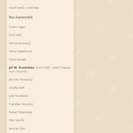
Autoři textů v antologii:
Ben Aaronovitch
Chaim Cigan
Emil Hakl
Michal Hvorecký
Vilma Kadlečková
Pavel Kosatík
Jiří W. Procházka
: Ocel a řád! - aneb Vstanou
noví robotníci
Jaroslav Mostecký
Ondřej Neff
Julie Nováková
František Novotný
Robert Silverberg
Petr Stančík
Jaroslav Veis