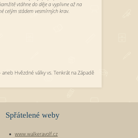
okamžitě vtáhne do děje a vyplivne až na
né celým stádem vesmírných krav.
- aneb Hvězdné války vs. Tenkrát na Západě
Spřátelené weby
www.walkeravolf.cz