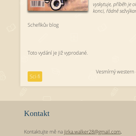
vyskytuje, příběh je 
konci, řádně sežvýka
Schefikův blog
Toto vydání je již vyprodané.
Vesmírný western 
Sci-fi
Kontakt
Kontaktujte mě na
jirka.walker28@gmail.com
.