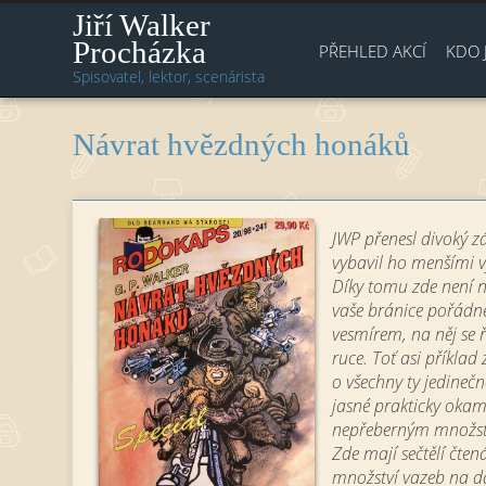
Jiří Walker
Procházka
PŘEHLED AKCÍ
KDO 
Spisovatel, lektor, scenárista
Návrat hvězdných honáků
JWP přenesl divoký 
vybavil ho menšími vý
Díky tomu zde není n
vaše bránice pořádně
vesmírem, na něj se ř
ruce. Toť asi příklad
o všechny ty jedineč
jasné prakticky okam
nepřeberným množstv
Zde mají sečtělí čtená
množství vazeb na dal