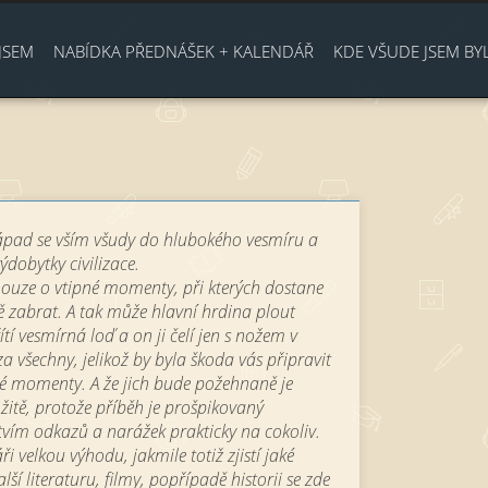
Jump to navigation
JSEM
NABÍDKA PŘEDNÁŠEK + KALENDÁŘ
KDE VŠUDE JSEM BY
západ se vším všudy do hlubokého vesmíru a
dobytky civilizace.
ouze o vtipné momenty, při kterých dostane
 zabrat. A tak může hlavní hrdina plout
ítí vesmírná loď a on ji čelí jen s nožem v
 za všechny, jelikož by byla škoda vás připravit
né momenty. A že jich bude požehnaně je
žitě, protože příběh je prošpikovaný
ím odkazů a narážek prakticky na cokoliv.
ři velkou výhodu, jakmile totiž zjistí jaké
ší literaturu, filmy, popřípadě historii se zde