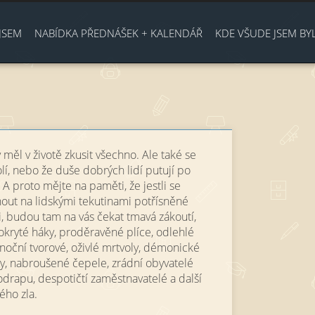
Jump to navigation
JSEM
NABÍDKA PŘEDNÁŠEK + KALENDÁŘ
KDE VŠUDE JSEM BY
y měl v životě zkusit všechno. Ale také se
olí, nebo že duše dobrých lidí putují po
 A proto mějte na paměti, že jestli se
ut na lidskými tekutinami potřísněné
i, budou tam na vás čekat tmavá zákoutí,
pokryté háky, proděravěné plíce, odlehlé
 noční tvorové, oživlé mrtvoly, démonické
sy, nabroušené čepele, zrádní obyvatelé
odrapu, despotičtí zaměstnavatelé a další
ého zla.