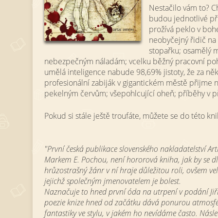
Nestačilo vám to? C
budou jednotlivé př
prožívá peklo v b
neobyčejný řidič na
stopařku; osamělý 
nebezpečným náladám; vcelku běžný pracovní po
umělá inteligence nabude 98,69% jistoty, že za někte
profesionální zabiják v gigantickém městě přijme n
pekelným červům; všepohlcující oheň; příběhy v p
Pokud si stále ještě troufáte, můžete se do této kni
"První česká publikace slovenského nakladatelství Art
Markem E. Pochou, není hororová kniha, jak by se 
hrůzostrašný žánr v ní hraje důležitou roli, ovšem ve
jejichž společným jmenovatelem je bolest.
Naznačuje to hned první óda na utrpení v podání Jiř
poezie knize hned od začátku dává ponurou atmosfér
fantastiky ve stylu, v jakém ho nevídáme často. Násle