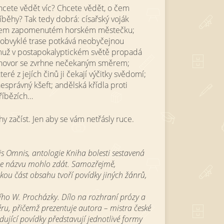
hcete vědět víc? Chcete vědět, o čem
íběhy? Tak tedy dobrá: císařský voják
ohem zapomenutém horském městečku;
 obvyklé trase potkává neobyčejnou
muž v postapokalyptickém světě propadá
hovor se zvrhne nečekaným směrem;
ré z jejích činů ji čekají výčitky svědomí;
esprávný kšeft; andělská křídla proti
říbězích…
hy začíst. Jen aby se vám netřásly ruce.
is Omnis, antologie Kniha bolesti sestavená
dle názvu mohlo zdát. Samozřejmě,
lkou část obsahu tvoří povídky jiných žánrů,
ího W. Procházky. Dílo na rozhraní prózy a
u, přičemž prezentuje autora – mistra české
dující povídky představují jednotlivé formy