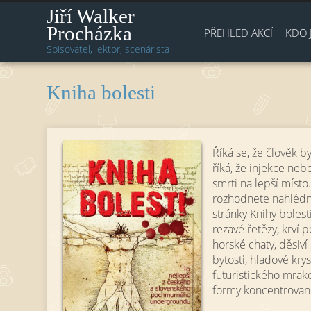
Jiří Walker
Procházka
PŘEHLED AKCÍ
KDO 
Spisovatel, lektor, scenárista
Kniha bolesti
Říká se, že člověk b
říká, že injekce neb
smrti na lepší místo.
rozhodnete nahlédno
stránky Knihy bolest
rezavé řetězy, krví 
horské chaty, děsiví
bytosti, hladové kry
futuristického mrak
formy koncentrovan