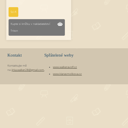
Sci-fi
Kupte si knížku v nakladatelství
Triton
Kontakt
Spřátelené weby
Kontaktujte mě
www.walkeravolf.cz
na
jirka.walker28@gmail.com
.
www.klarasmolikova.cz