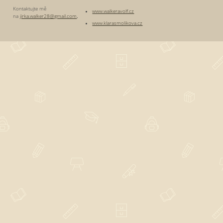
Kontaktujte mě
www.walkeravolf.cz
na
jirka.walker28@gmail.com
.
www.klarasmolikova.cz