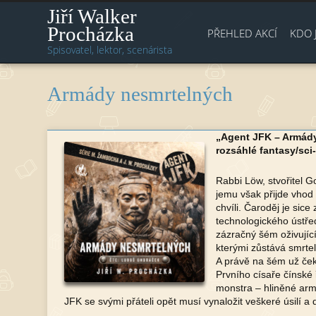
Jiří Walker
Procházka
PŘEHLED AKCÍ
KDO 
Spisovatel, lektor, scenárista
Armády nesmrtelných
„Agent JFK – Armády
rozsáhlé fantasy/sci-f
Rabbi Löw, stvořitel G
jemu však přijde vhod
chvíli. Čaroděj je si
technologického ústřed
zázračný šém oživující
kterými zůstává smrt
A právě na šém už čeka
Prvního císaře čínské
monstra – hliněné arm
JFK se svými přáteli opět musí vynaložit veškeré úsilí a 