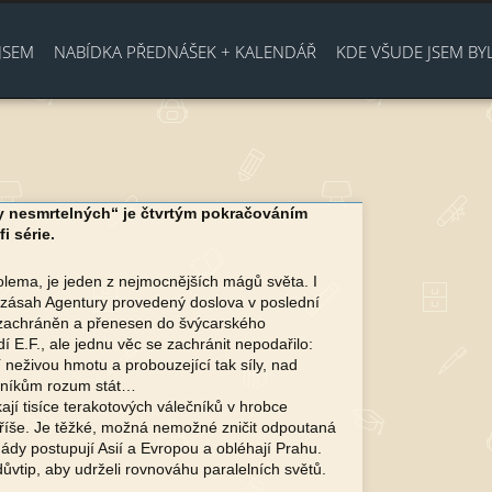
Jump to navigation
JSEM
NABÍDKA PŘEDNÁŠEK + KALENDÁŘ
KDE VŠUDE JSEM BY
 nesmrtelných“ je čtvrtým pokračováním
i série.
olema, je jeden z nejmocnějších mágů světa. I
 zásah Agentury provedený doslova v poslední
ce zachráněn a přenesen do švýcarského
í E.F., ale jednu věc se zachránit nepodařilo:
 neživou hmotu a probouzející tak síly, nad
elníkům rozum stát…
jí tisíce terakotových válečníků v hrobce
 říše. Je těžké, možná nemožné zničit odpoutaná
ády postupují Asií a Evropou a obléhají Prahu.
důvtip, aby udrželi rovnováhu paralelních světů.