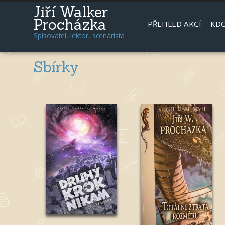
Jiří Walker
Procházka
PŘEHLED AKCÍ
KDO
Spisovatel, lektor, scenárista
Sbírky