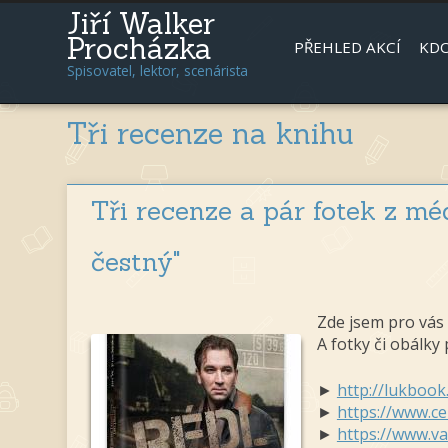
Jiří Walker
Procházka
PŘEHLED AKCÍ
KDO
Spisovatel, lektor, scenárista
Tři recenze na knihu
Tři recenze a pár fotek z méd
čestný"
Zde jsem pro vás 
A fotky či obálky
►
http://lukbook
►
https://www.ce
►
https://www.van