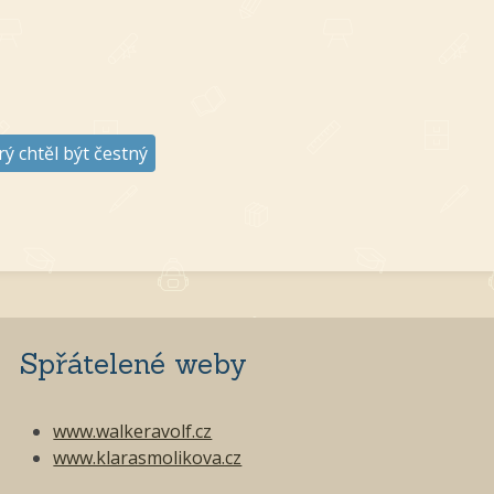
rý chtěl být čestný
Spřátelené weby
www.walkeravolf.cz
www.klarasmolikova.cz