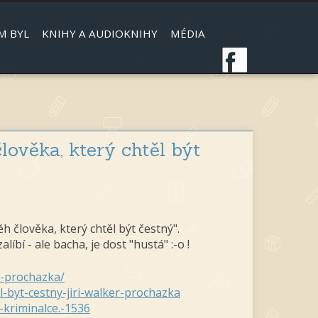
M BYL
KNIHY A AUDIOKNIHY
MÉDIA
člověka, který chtěl být
h člověka, který chtěl být čestný".
bí - ale bacha, je dost "hustá" :-o !
-w-prochazka/
l-byt-cestny-jiri-walker-prochazka
e-kriminalce.-1536