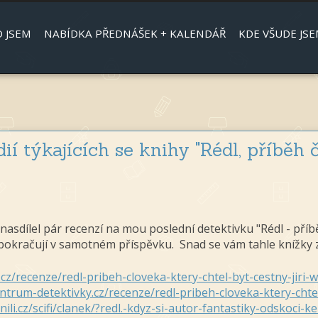
Jump to navigation
 JSEM
NABÍDKA PŘEDNÁŠEK + KALENDÁŘ
KDE VŠUDE JSE
ií týkajících se knihy "Rédl, příběh 
nasdílel pár recenzí na mou poslední detektivku "Rédl - příbě
 pokračují v samotném příspěvku. Snad se vám tahle knížky zalí
.cz/recenze/redl-pribeh-cloveka-ktery-chtel-byt-cestny-jiri
ntrum-detektivky.cz/recenze/redl-pribeh-cloveka-ktery-chte
ili.cz/scifi/clanek/?redl.-kdyz-si-autor-fantastiky-odskoci-k