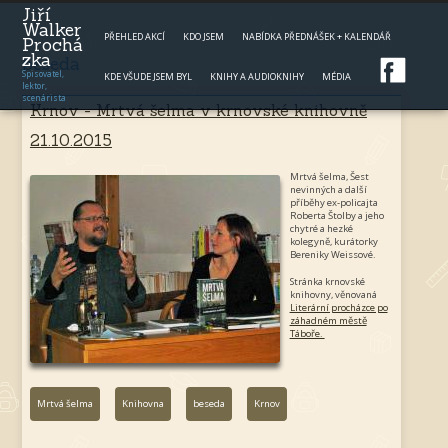
Jump to navigation
Jiří
Walker
PŘEHLED AKCÍ
KDO JSEM
NABÍDKA PŘEDNÁŠEK + KALENDÁŘ
Prochá
zka
beseda
Spisovatel,
KDE VŠUDE JSEM BYL
KNIHY A AUDIOKNIHY
MÉDIA
lektor,
scenárista
Krnov - Mrtvá šelma v krnovské knihovně
21.10.2015
Mrtvá šelma, Šest
nevinných a další
příběhy ex-policajta
Roberta Štolby a jeho
chytré a hezké
kolegyně, kurátorky
Bereniky Weissové.
Stránka krnovské
knihovny, věnovaná
Literární procházce po
záhadném městě
Táboře.
Mrtvá šelma
Knihovna
beseda
Krnov