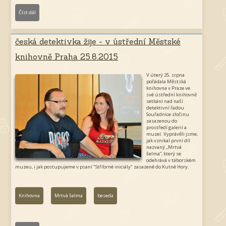
Číst dál
K
r
n
česká detektivka žije - v ústřední Městské
o
knihovně Praha 25.8.2015
v
-
V úterý 25. srpna
pořádala Městská
M
knihovna v Praze ve
své ústřední knihovně
r
setkání nad naší
detektivní řadou
t
Souřadnice zločinu
zasazenou do
v
prostředí galerií a
á
muzeí. Vyprávěli jsme,
jak vznikal první díl
š
nazvaný „Mrtvá
šelma“, který se
e
odehrává v táborském
muzeu, i jak postupujeme v psaní "Stříbrné iniciály" zasazené do Kutné Hory.
l
m
a
Knihovna
Mrtvá šelma
beseda
v
k