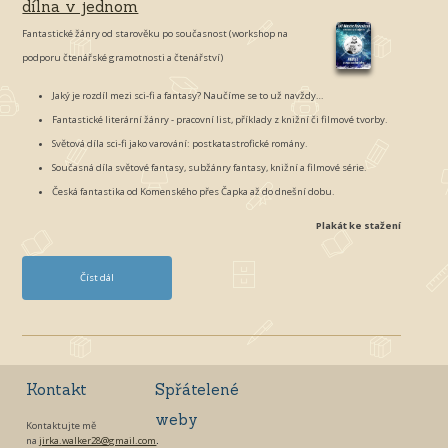
dílna v jednom
t
p
Fantastické žánry od starověku po současnost (workshop na
e
í
podporu čtenářské gramotnosti a čtenářství)
m
š
e
e
Jaký je rozdíl mezi sci-fi a fantasy? Naučíme se to už navždy…
u
v
Fantastické literární žánry - pracovní list, příklady z knižní či filmové tvorby.
š
e
Světová díla sci-fi jako varování: postkatastrofické romány.
i
d
Současná díla světové fantasy, subžánry fantasy, knižní a filmové série.
m
v
Česká fantastika od Komenského přes Čapka až do dnešní dobu.
a
o
Plakát ke stažení
u
-
K
Číst dál
P
l
r
á
ů
r
l
a
e
Kontakt
Spřátelené
S
t
weby
m
f
Kontaktujte mě
na
jirka.walker28@gmail.com
.
o
a