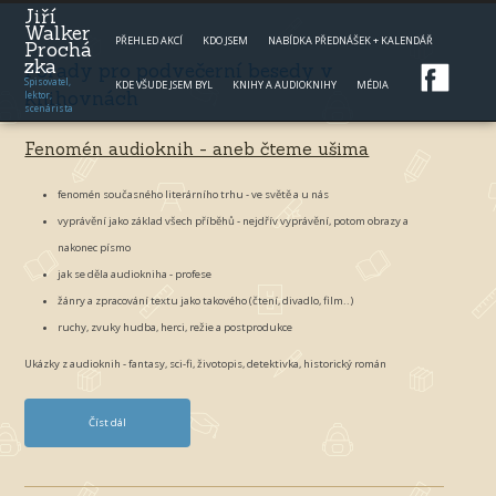
Jump to navigation
Jiří
Walker
PŘEHLED AKCÍ
KDO JSEM
NABÍDKA PŘEDNÁŠEK + KALENDÁŘ
Prochá
zka
Pořady pro podvečerní besedy v
Spisovatel,
KDE VŠUDE JSEM BYL
KNIHY A AUDIOKNIHY
MÉDIA
knihovnách
lektor,
scenárista
Fenomén audioknih - aneb čteme ušima
fenomén současného literárního trhu - ve světě a u nás
vyprávění jako základ všech příběhů - nejdřív vyprávění, potom obrazy a
nakonec písmo
jak se děla audiokniha - profese
žánry a zpracování textu jako takového (čtení, divadlo, film..)
ruchy, zvuky hudba, herci, režie a postprodukce
Ukázky z audioknih - fantasy, sci-fi, životopis, detektivka, historický román
Číst dál
F
e
n