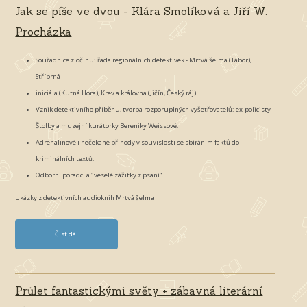
o
Jak se píše ve dvou - Klára Smolíková a Jiří W.
m
Procházka
é
n
Souřadnice zločinu: řada regionálních detektivek - Mrtvá šelma (Tábor),
a
Stříbrná
u
iniciála (Kutná Hora), Krev a královna (Jičín, Český ráj).
d
Vznik detektivního příběhu, tvorba rozporuplných vyšetřovatelů: ex-policisty
i
Štolby a muzejní kurátorky Bereniky Weissové.
o
Adrenalinové i nečekané příhody v souvislosti se sbíráním faktů do
k
kriminálních textů.
n
Odborní poradci a "veselé zážitky z psaní"
i
Ukázky z detektivních audioknih Mrtvá šelma
h
-
a
Číst dál
J
n
a
e
k
b
s
Průlet fantastickými světy + zábavná literární
č
e