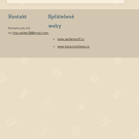
Kontakt
Spřátelené
weby
Kontaktujte mě
na
jirka.walker28@gmail.com
.
www.walkeravolf.cz
www.klarasmolikova.cz