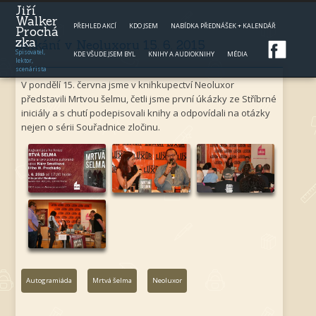
Jump to navigation
Jiří
Walker
PŘEHLED AKCÍ
KDO JSEM
NABÍDKA PŘEDNÁŠEK + KALENDÁŘ
Prochá
zka
Setkání v Neoluxoru 15. 6. 2015
Spisovatel,
KDE VŠUDE JSEM BYL
KNIHY A AUDIOKNIHY
MÉDIA
lektor,
scenárista
V pondělí 15. června jsme v knihkupectví Neoluxor
představili Mrtvou šelmu, četli jsme první úkázky ze Stříbrné
iniciály a s chutí podepisovali knihy a odpovídali na otázky
nejen o sérii Souřadnice zločinu.
Autogramiáda
Mrtvá šelma
Neoluxor