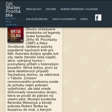
Jump to navigation
Jiří
Walker
PŘEHLED AKCÍ
KDO JSEM
NABÍDKA PŘEDNÁŠEK + KALENDÁŘ
Prochá
zka
Mrtvá šelma
Spisovatel,
KDE VŠUDE JSEM BYL
KNIHY A AUDIOKNIHY
MÉDIA
lektor,
scenárista
Dlouho očekávaná
detektivka od legendy
české fantastiky
Jiřího W. Procházky
(JWP) a Kláry
Smolíkové, oblíbené autorky
populárně naučných knih pro
děti. Autorská dvojice spojila své
síly, takže čtenáře čeká napětí,
akce, svérázný humor i
promyšlený příběh s historickým
pozadím. Mrtvá šelma, první ze
série detektivních případů
Souřadnice zločinu, se odehrává
v Táboře. Zmizení
renomovaného profesora uvede
do pohybu nejen policejní
vyšetřování, ale také svede
dohromady nesourodou dvojici,
která se pouští do pátrání na
vlastní pěst. Muzejní kurátorka
Berenika Weissová a bývalý
policista Robert Štolba se
dostanou do míst, o kterých