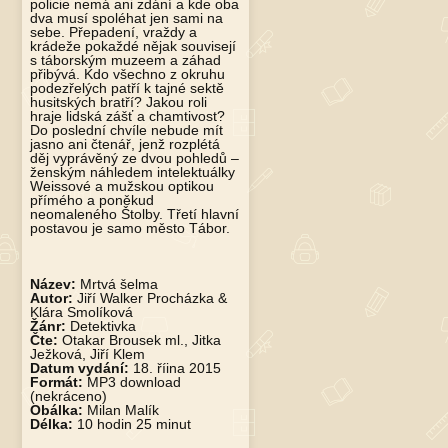
policie nemá ani zdání a kde oba
dva musí spoléhat jen sami na
sebe. Přepadení, vraždy a
krádeže pokaždé nějak souvisejí
s táborským muzeem a záhad
přibývá. Kdo všechno z okruhu
podezřelých patří k tajné sektě
husitských bratří? Jakou roli
hraje lidská zášť a chamtivost?
Do poslední chvíle nebude mít
jasno ani čtenář, jenž rozplétá
děj vyprávěný ze dvou pohledů –
ženským náhledem intelektuálky
Weissové a mužskou optikou
přímého a poněkud
neomaleného Štolby. Třetí hlavní
postavou je samo město Tábor.
Název:
Mrtvá šelma
Autor:
Jiří Walker Procházka &
Klára Smolíková
Žánr:
Detektivka
Čte:
Otakar Brousek ml., Jitka
Ježková, Jiří Klem
Datum vydání:
18. říina 2015
Formát:
MP3 download
(nekráceno)
Obálka:
Milan Malík
Délka:
10 hodin 25 minut