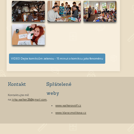
VIDEO Dejte komiksům zelenou - 15 minut o komiksu jako fenoménu
Kontakt
Spřátelené
weby
Kontaktujte mě
na
jirka.walker28@gmail.com
.
www.walkeravolf.cz
www.klarasmolikova.cz