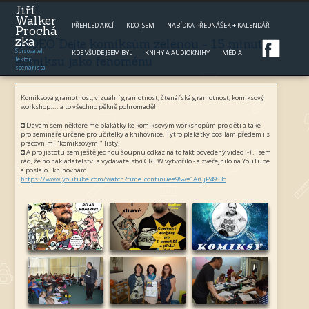
Jump to navigation
Jiří
Walker
PŘEHLED AKCÍ
KDO JSEM
NABÍDKA PŘEDNÁŠEK + KALENDÁŘ
Prochá
zka
VIDEO Dejte komiksům zelenou - 15 minut o
Spisovatel,
KDE VŠUDE JSEM BYL
KNIHY A AUDIOKNIHY
MÉDIA
komiksu jako fenoménu
lektor,
scenárista
Komiksová gramotnost, vizuální gramotnost, čtenářská gramotnost, komiksový
workshop.... a to všechno pěkně pohromadě!
◘ Dávám sem některé mé plakátky ke komiksovým workshopům pro děti a také
pro semináře určené pro učitelky a knihovnice. Tytro plakátky posílám předem i s
pracovními "komiksovými" listy.
◘ A pro jistotu sem ještě jednou šoupnu odkaz na to fakt povedený video :-) . Jsem
rád, že ho nakladatelství a vydavatelství CREW vytvořilo - a zveřejnilo na YouTube
a poslalo i knihovnám.
https://www.youtube.com/watch?time_continue=9&v=1Ar6jP49S3o