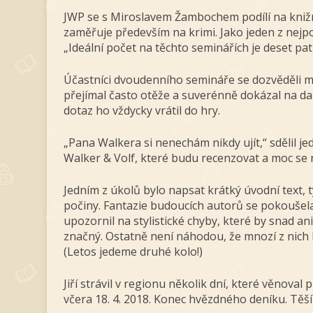
JWP se s Miroslavem Žambochem podílí na knižní
zaměřuje především na krimi. Jako jeden z nejp
„Ideální počet na těchto seminářích je deset pa
Účastníci dvoudenního semináře se dozvěděli mnoho
přejímal často otěže a suverénně dokázal na dan
dotaz ho vždycky vrátil do hry.
„Pana Walkera si nenechám nikdy ujít,“ sdělil j
Walker & Volf, které budu recenzovat a moc se 
Jedním z úkolů bylo napsat krátký úvodní text, t
počiny. Fantazie budoucích autorů se pokoušela 
upozornil na stylistické chyby, které by snad a
značný. Ostatně není náhodou, že mnozí z nich
(Letos jedeme druhé kolo!)
Jiří strávil v regionu několik dní, které věno
včera 18. 4. 2018. Konec hvězdného deníku. Těší