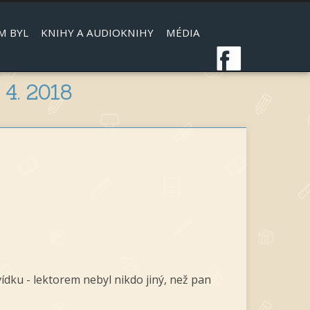
M BYL
KNIHY A AUDIOKNIHY
MÉDIA
 4. 2018
dku - lektorem nebyl nikdo jiný, než pan