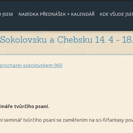
Jump to navigation
 JSEM
NABÍDKA PŘEDNÁŠEK + KALENDÁŘ
KDE VŠUDE JSE
 Sokolovsku a Chebsku 14. 4 - 18.
ker-prochazel-sokolovskem-960
náře tvůrčího psaní.
seminář tvůrčího psaní se zaměřením na sci-fi/fantasy poví