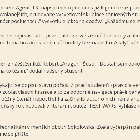
 sérii Agent JFK, napsal mimo jiné dnes již legendární spa
ovolanějších, erudovaně vysvětloval skupince zanícených st
tnáct posluchačů,“ vysvětluje lektor a dodává: „Každému se 
 zajímavostí o psaní, ale i ze světa sci-fi literatury a filmů
é téma hovořit klidně i půl hodiny bez nádechu. A když už se
eden z návštěvníků, Robert „Aragon“ Šustr. „Dostal jsem doko
na to těším,“ dodal nadšený student.
ýkající se popisu stavu počasí. Z prací studentů zpravidla ve
zdolat vlastní hranice a to za odborné navigace právě pana J
ni běžný čtenář nepostřehl a začínající autor o nich nemá a
 loňský rok bodovali v literární soutěži TEXT WARS, vyhláš
val přednáškám v menších obcích Sokolovska. Zcela vyčerpán 
me se příště.