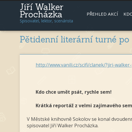
Jiří Walker
Procházka
PŘEHLED AKCÍ
KDO
Spisovatel, lektor, scenárista
Pětidenní literární turné po
http://www.vanili.cz/scifi/clanek/?jiri-wal
Kdo chce umět psát, rychle sem!
Krátká reportáž z velmi zajímavého semi
V Městské knihovně Sokolov se konal dvoudenní 
spisovatel Jiří Walker Procházka.