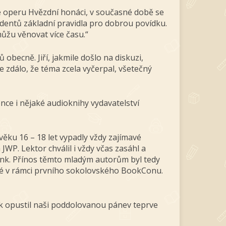
ce operu Hvězdní honáci, v současné době se
udentů základní pravidla pro dobrou povídku.
můžu věnovat více času.“
 obecně. Jiří, jakmile došlo na diskuzi,
 zdálo, že téma zcela vyčerpal, všetečný
nce i nějaké audioknihy vydavatelství
 věku 16 – 18 let vypadly vždy zajímavé
WP. Lektor chválil i vždy včas zasáhl a
nunk. Přínos těmto mladým autorům byl tedy
ené v rámci prvního sokolovského BookConu.
pak opustil naši poddolovanou pánev teprve